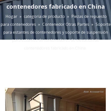
contenedores fabricado en China
Hogar
»
categoria de producto
»
Piezas de repuesto
para contenedores
»
Contenedor Otras Partes
»
Soporte
para estantes de contenedores y soporte de suspensión
para estantes de contenedores de elevación de
contenedores fabricado en China