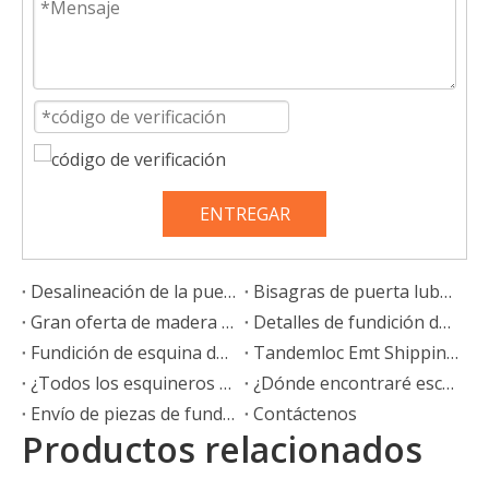
ENTREGAR
Desalineación de la puerta de las bisagras de la puerta del contenedor de envío
Bisagras de puerta lubricantes del contenedor para el mantenimiento del contenedor
Gran oferta de madera contrachapada de alta calidad para contenedores de 28mm y 20 pies, contenedor de envío, pisos, pisos, madera contrachapada, especificaciones, proveedores
Detalles de fundición de esquina de contenedor ISO 1161
Fundición de esquina de contenedor, Fundición de contenedor
Tandemloc Emt Shipping Iso 1161 Contenedores de esquina
¿Todos los esquineros son iguales?
¿Dónde encontraré escayolas de esquina?
Envío de piezas de fundición de esquina para contenedores ISO
Contáctenos
Productos relacionados