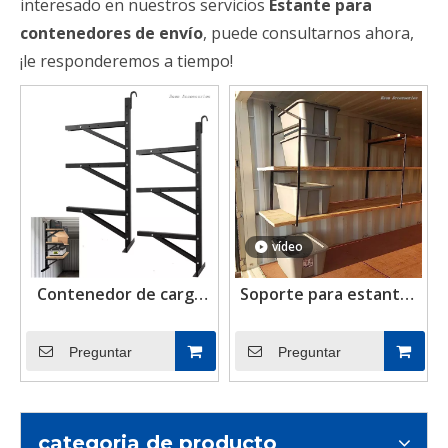
interesado en nuestros servicios
Estante para
contenedores de envío
, puede consultarnos ahora,
¡le responderemos a tiempo!
vídeo
Contenedor de carga
Soporte para estantes
Diy de 3 niveles,
de contenedores y
estantería ajustable,
soporte de suspensión
Preguntar
Preguntar
estante de
para estantes de
almacenamiento,
contenedores de
soportes colgantes
elevación de
para estante de
contenedores
categoria de producto