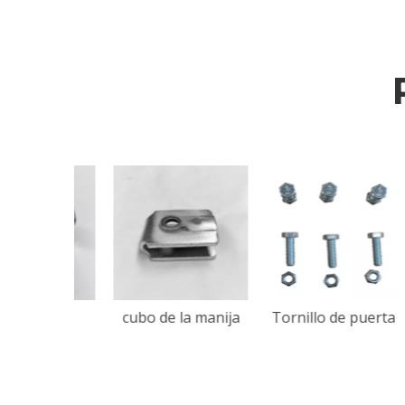
ián de
cubo de la manija
Tornillo de puerta
P
ridad