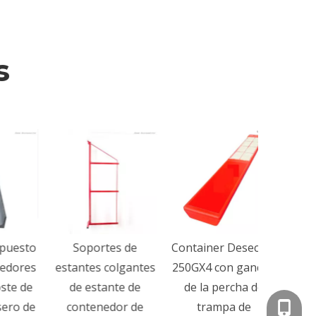
s
ISO pes
de enví
de enví
Jack Lu
Li
sto
Soportes de
Container Desecant
res
estantes colgantes
250GX4 con gancho
de
de estante de
de la percha de
 de
contenedor de
trampa de
+86-15