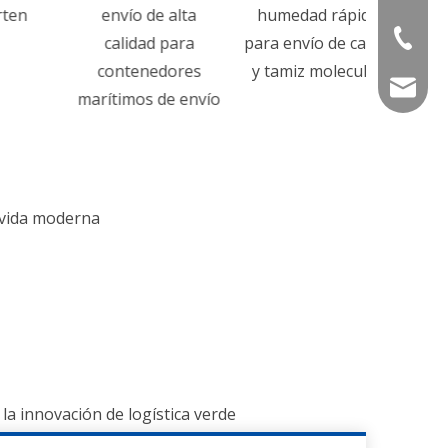
envío de alta
humedad rápida
+86-536
calidad para
para envío de carga
contenedores
y tamiz molecular
info@e
marítimos de envío
esiliencia de la cadena de suministro
a vida moderna
la innovación de logística verde