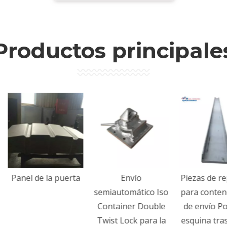
Productos principale
anel de la puerta
Envío
Piezas de repue
semiautomático Iso
para contenedo
Container Double
de envío Poste 
Twist Lock para la
esquina trasero