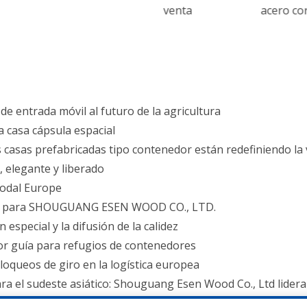
venta
acero corten
cia y la versatilidad
a una capacitación de formación de equipos al aire libre
icaciones y beneficios
os pasadores para apilar contenedores son vitales para la r
e entrada móvil al futuro de la agricultura
na casa cápsula espacial
las casas prefabricadas tipo contenedor están redefiniendo l
l, elegante y liberado
modal Europe
ope para SHOUGUANG ESEN WOOD CO., LTD.
special y la difusión de la calidez
ejor guía para refugios de contenedores
bloqueos de giro en la logística europea
a el sudeste asiático: Shouguang Esen Wood Co., Ltd lidera 
ntenedores en la logística marítima moderna