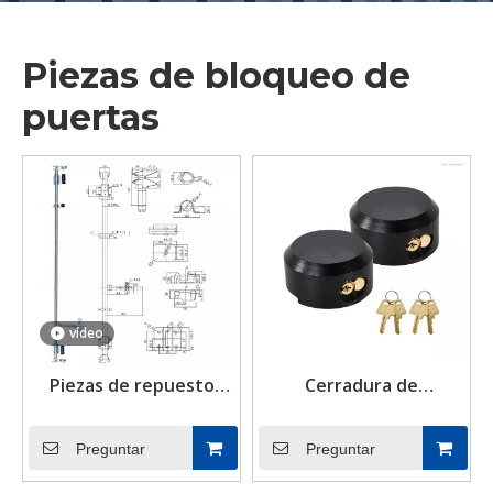
Piezas de bloqueo de
puertas
vídeo
Piezas de repuesto
Cerradura de
para contenedores
contenedor con grillete
Accesorios para
oculto de alta
Preguntar
Preguntar
contenedores
resistencia, candado de
Accesorios para
alta seguridad,