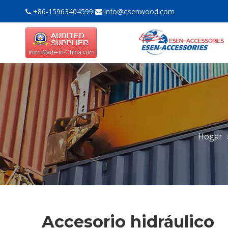
+86-15963404599
info@esenwood.com


Hogar
Accesorio hidráulico