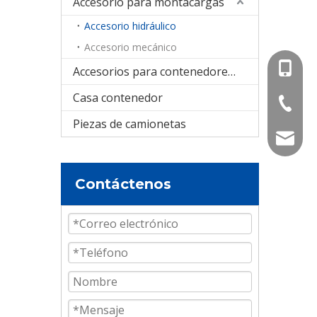
Accesorio para montacargas
Accesorio hidráulico
Accesorio mecánico
+86-15
Accesorios para contenedores cisterna
Casa contenedor
+86-536
Piezas de camionetas
info@e
Contáctenos