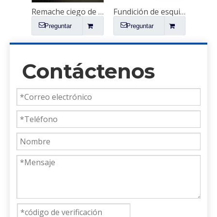
Varilla de bloqueo del contenedor de envío
Remache ciego de acero inoxidable
Fundición de esquina de contenedor
Anillo
Preguntar
Preguntar
Pr
Contáctenos