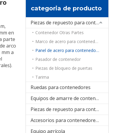
ro
categoria de producto
Piezas de repuesto para contenedores
mm,
 mm en
Contenedor Otras Partes
a parte
Marco de acero para contenedores
de arco
Panel de acero para contenedores
8 mm a
l
Pasador de contenedor
ales).
Piezas de bloqueo de puertas
Tarima
Ruedas para contenedores
Equipos de amarre de contenedores
Piezas de repuesto para contenedores de refrigeración
Accesorios para contenedores plegables
Equipo agrícola