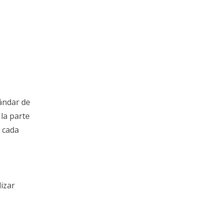
tándar de
la parte
 cada
lizar