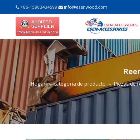
+86-15963404599
info@esenwood.com


Reem
Hogar
»
categoria de producto
»
Piezas de 