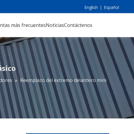
English
|
Español
ntas más frecuentes
Noticias
Contáctenos
ásico
edores
»
Reemplazo del extremo delantero mini