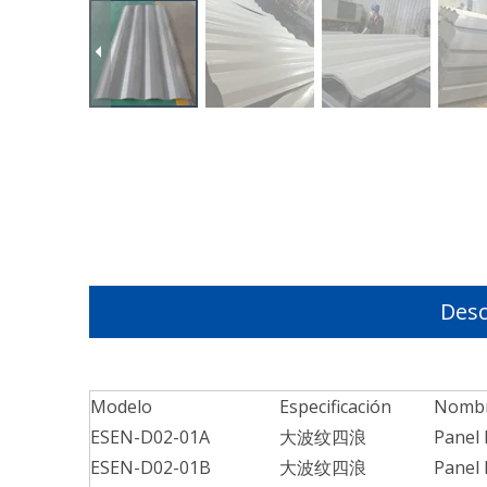
Desc
Modelo
Especificación
Nomb
ESEN-D02-01A
大波纹四浪
Panel 
ESEN-D02-01B
大波纹四浪
Panel 