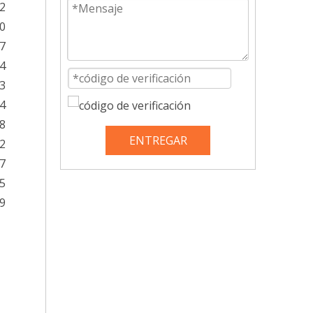
2
0
7
4
3
4
8
ENTREGAR
2
7
5
9