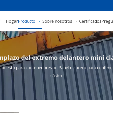
Hogar
Producto
Sobre nosotros
Certificados
Pregu
plazo del extremo delantero mini cl
repuesto para contenedores
»
Panel de acero para conten
clásico