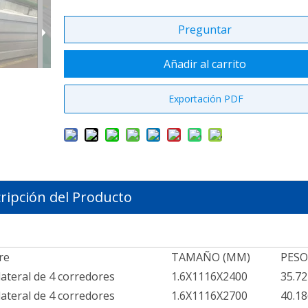
Preguntar
Añadir al carrito
Exportación PDF
ripción del Producto
re
TAMAÑO (MM)
PESO
lateral de 4 corredores
1.6X1116X2400
35.72
lateral de 4 corredores
1.6X1116X2700
40.18