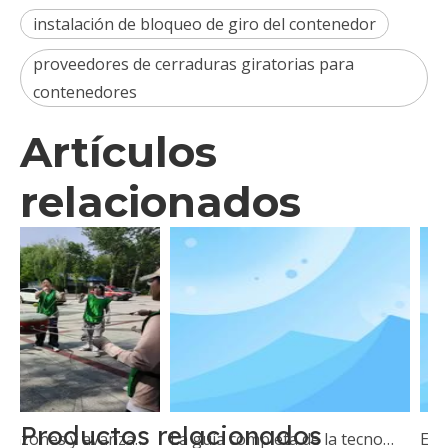
instalación de bloqueo de giro del contenedor
proveedores de cerraduras giratorias para
contenedores
Artículos
relacionados
Productos relacionados
Uniendo corazones y avanzando: Esen Wood realiza una capacitación de formación de equipos al aire libre
La guía completa de la tecnología Twist Lock: aplicaciones y beneficios