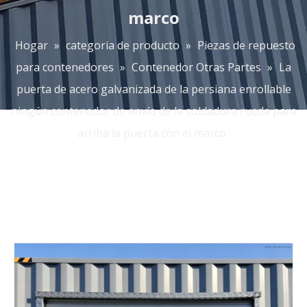
marco
Hogar
»
categoria de producto
»
Piezas de repuesto
para contenedores
»
Contenedor Otras Partes
»
La
puerta de acero galvanizada de la persiana enrollable
ningún contenedor de envío de la soldadura rueda para
arriba la puerta con el marco