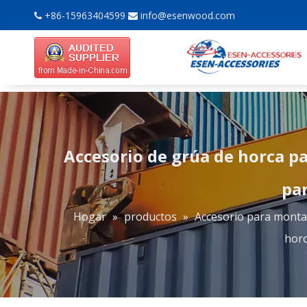
+86-15963404599
info@esenwood.com


Accesorio de grúa de horca p
par
Hogar
»
productos
»
Accesorio para mont
horc