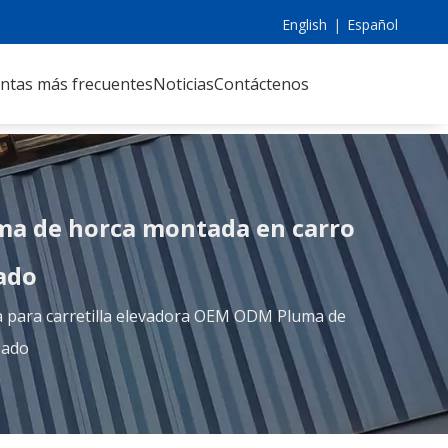
English
|
Español
ntas más frecuentes
Noticias
Contáctenos
uma de horca montada en carro
sado
a para carretilla elevadora OEM ODM Pluma de
sado