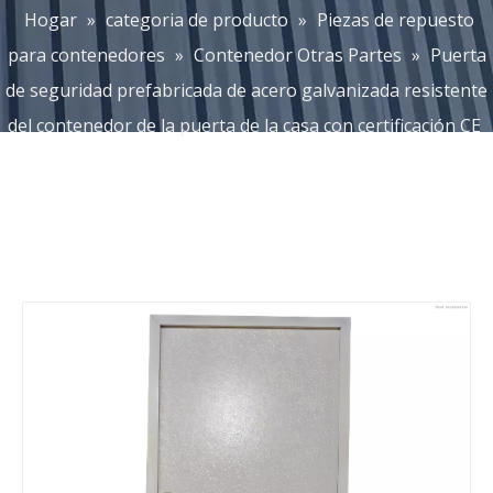
Hogar
»
categoria de producto
»
Piezas de repuesto
para contenedores
»
Contenedor Otras Partes
»
Puerta
de seguridad prefabricada de acero galvanizada resistente
del contenedor de la puerta de la casa con certificación CE