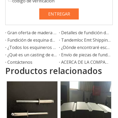
ENTREGAR
Gran oferta de madera contrachapada de alta calidad para contenedores de 28mm y 20 pies, contenedor de envío, pisos, pisos, madera contrachapada, especificaciones, proveedores
Detalles de fundición de esquina de contenedor ISO 1161
Fundición de esquina de contenedor, Fundición de contenedor
Tandemloc Emt Shipping Iso 1161 Contenedores de esquina
¿Todos los esquineros son iguales?
¿Dónde encontraré escayolas de esquina?
¿Qué es un casting de esquina?
Envío de piezas de fundición de esquina para contenedores ISO
Contáctenos
ACERCA DE LA COMPAÑÍA
Productos relacionados
Panel frontal