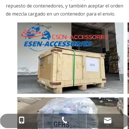
repuesto de contenedores, y también aceptar el orden
de mezcla cargado en un contenedor para el envío.
info@esenwood.com
+86-15963404599
+86-536-5655432