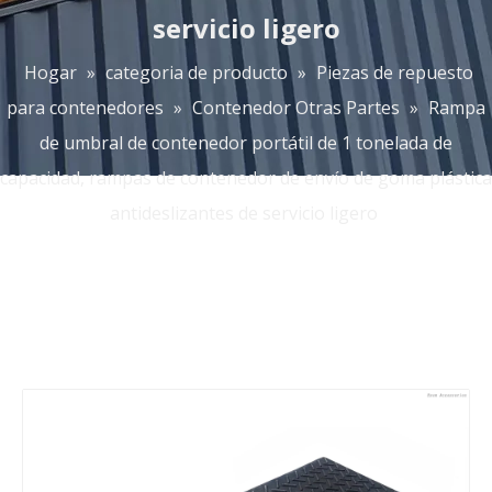
servicio ligero
Hogar
»
categoria de producto
»
Piezas de repuesto
para contenedores
»
Contenedor Otras Partes
»
Rampa
de umbral de contenedor portátil de 1 tonelada de
capacidad, rampas de contenedor de envío de goma plástica
antideslizantes de servicio ligero