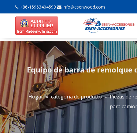
+86-15963404599
info@esenwood.com


Equipo de barra de remolque 
Hogar
»
categoria de producto
»
Piezas de r
para camión