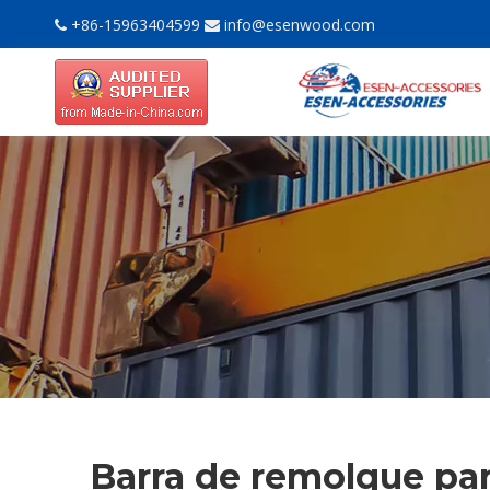
+86-15963404599
info@esenwood.com


Barra de remolque pa