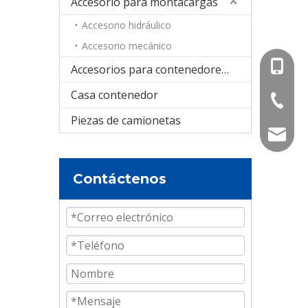
Accesorio para montacargas
Accesorio hidráulico
Accesorio mecánico
+86-15
Accesorios para contenedores cisterna
Casa contenedor
+86-536
Piezas de camionetas
info@e
Contáctenos