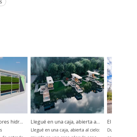
s
Granja de contenedores hidropónicos: su puerta de entrada móvil al futuro de la agricultura
Llegué en una caja, abierta al cielo: mi vida en una casa cápsula espacial
Llegué en una caja, abierta al cielo:
Durante décadas, 