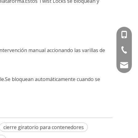
 plataforma.Estos Twist Locks se bloquean y
+86-15
+86-536
tervención manual accionando las varillas de
info@e
elle.Se bloquean automáticamente cuando se
cierre giratorio para contenedores