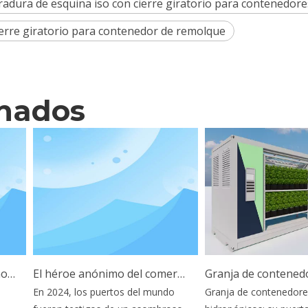
radura de esquina iso con cierre giratorio para contenedore
ierre giratorio para contenedor de remolque
onados
 y beneficios
El héroe anónimo del comercio mundial: por qué los pasadores para apilar contenedores son vitales para la resiliencia de la cadena de suministro
En 2024, los puertos del mundo
Granja de contenedores