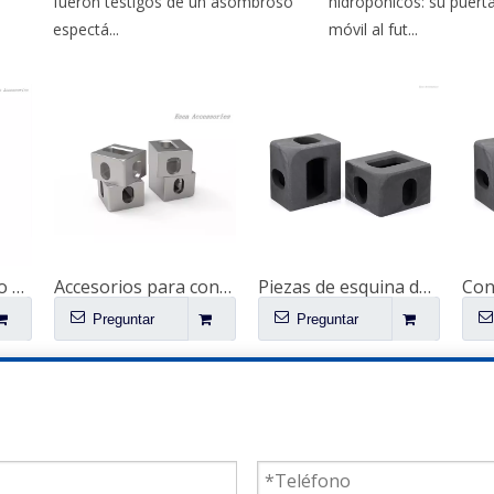
fueron testigos de un asombroso
hidropónicos: su puerta d
espectá...
móvil al fut...
Piezas de repuesto para contenedores de envío Poste de esquina trasero de acero corten
Accesorios para contenedores ISO 1161 Accesorios de piezas de fundición de esquina Piezas de repuesto para contenedores de 53' Fundición de esquina especial
Piezas de esquina de montaje de acero ISO 1161 para contenedores de envío Montaje de contenedores Piezas de repuesto de contenedores Fundición de esquina de contenedores especiales para la venta
Preguntar
Preguntar