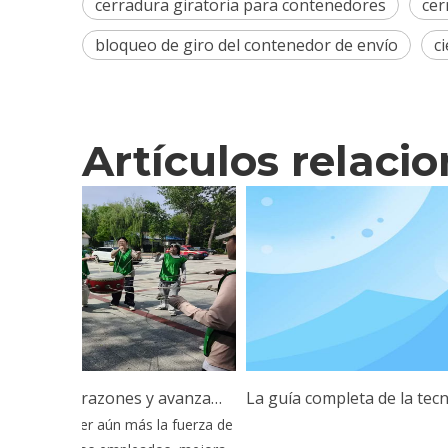
cerradura giratoria para contenedores
cer
bloqueo de giro del contenedor de envío
c
Artículos relaci
Uniendo corazones y avanzando: Esen Wood realiza una capacitación de formación de equipos al aire libre
La guía completa de la tecnología Twist Lock: aplicaciones
a fortalecer aún más la fuerza de