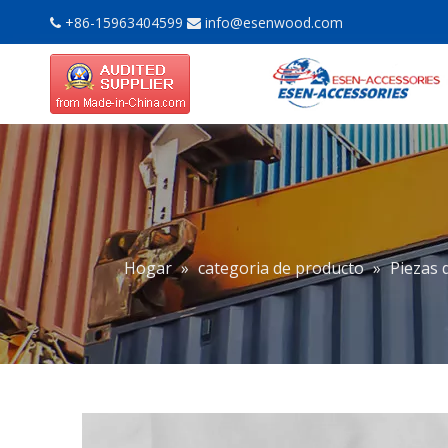
+86-15963404599
info@esenwood.com


Hogar
»
categoria de producto
»
Piezas 