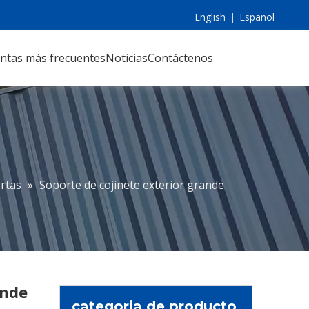
English
|
Español
ntas más frecuentes
Noticias
Contáctenos
rtas
»
Soporte de cojinete exterior grande
ande
categoria de producto