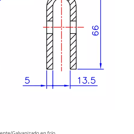
iente/Galvanizado en frío