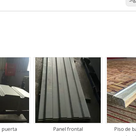
s
 frontal
Piso de bambú Piso de
Envío Is