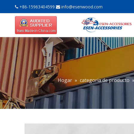
+86-15963404599
info@esenwood.com


Hogar
»
categoria de producto