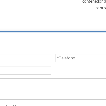
contenedor de 28 mm Madera
Loc
contrachapada