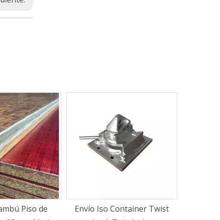
o Container Twist
Pisos de madera dura Pisos
260 