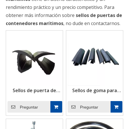
rendimiento práctico y un precio competitivo. Para
obtener más información sobre
sellos de puertas de
contenedores marítimos
, no dude en contactarnos.
Sellos de puerta de
Sellos de goma para
contenedor marítimo
puertas de
Junta de puerta de
contenedores de envío
Preguntar
Preguntar
contenedor