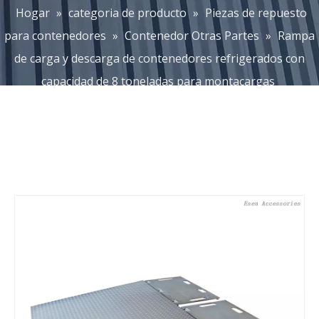
Hogar
»
categoria de producto
»
Piezas de repuesto
para contenedores
»
Contenedor Otras Partes
»
Rampa
de carga y descarga de contenedores refrigerados con
capacidad de 8 toneladas para montacargas