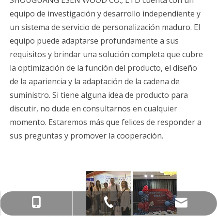
SHOUGUANG ESEN WOOD CO., LTD cuenta con un
equipo de investigación y desarrollo independiente y
un sistema de servicio de personalización maduro. El
equipo puede adaptarse profundamente a sus
requisitos y brindar una solución completa que cubre
la optimización de la función del producto, el diseño
de la apariencia y la adaptación de la cadena de
suministro. Si tiene alguna idea de producto para
discutir, no dude en consultarnos en cualquier
momento. Estaremos más que felices de responder a
sus preguntas y promover la cooperación.
info@esenwood.com
+86-15963404599
+86-536-5655432