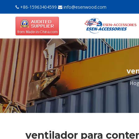
+86-15963404599
info@esenwood.com


ven
Hog
ventilador para conte