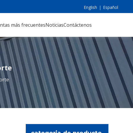
English
|
Español
ntas más frecuentes
Noticias
Contáctenos
orte
orte
categoria de producto