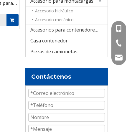
Accesorio para montacargas
as para
 de
Accesorio hidráulico
do de
Accesorio mecánico
radero
+86-15
Accesorios para contenedores cisterna
Casa contenedor
+86-536
Piezas de camionetas
info@e
Contáctenos