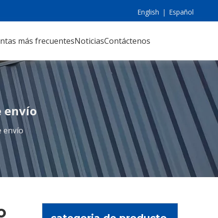
English
|
Español
ntas más frecuentes
Noticias
Contáctenos
e envío
e envío
o
categoria de producto