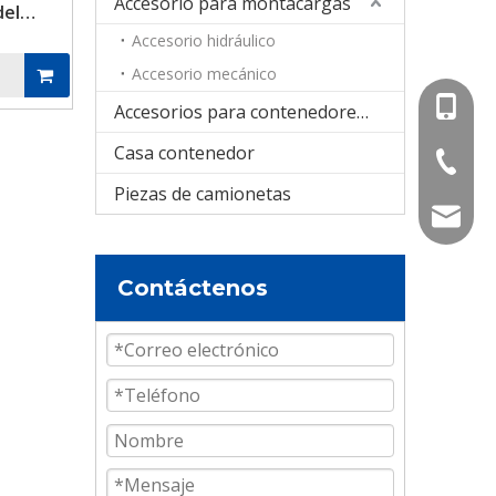
Accesorio para montacargas
del
 escape
Accesorio hidráulico
vío
Accesorio mecánico
+86-15
Accesorios para contenedores cisterna
Casa contenedor
+86-536
Piezas de camionetas
info@e
Contáctenos