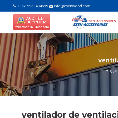
+86-15963404599
info@esenwood.com


ventil
Hogar
ventilador de ventila