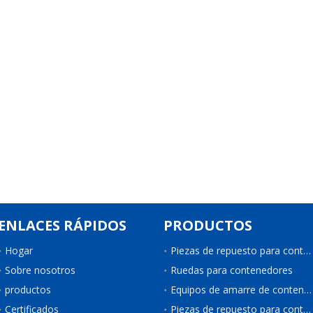
ENLACES RÁPIDOS
PRODUCTOS
Hogar
Piezas de repuesto para contenedores
Sobre nosotros
Ruedas para contenedores
productos
Equipos de amarre de contenedores
Certificados
Piezas de repuesto para contenedores de refrigeración