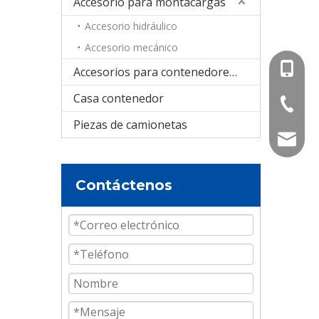
Accesorio para montacargas
Accesorio hidráulico
Accesorio mecánico
+86-15
Accesorios para contenedores cisterna
Casa contenedor
+86-536
Piezas de camionetas
info@e
Contáctenos