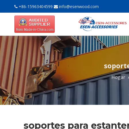
+86-15963404599
info@esenwood.com


soport
Hogar
soportes para estante