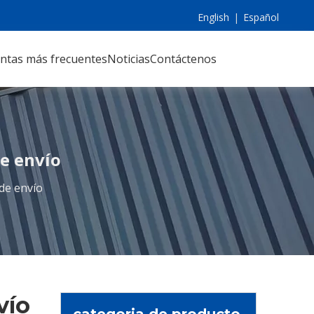
English
|
Español
ntas más frecuentes
Noticias
Contáctenos
e envío
de envío
vío
categoria de producto