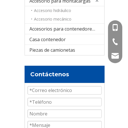
Accesorio para montacargas
Accesorio hidráulico
Accesorio mecánico
+86-15
Accesorios para contenedores cisterna
Casa contenedor
+86-536
Piezas de camionetas
info@e
Contáctenos