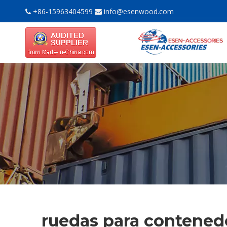
+86-15963404599
info@esenwood.com


ruedas para contened