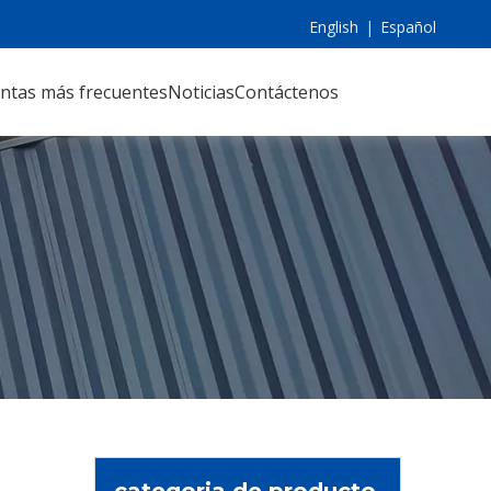
English
|
Español
ntas más frecuentes
Noticias
Contáctenos
categoria de producto