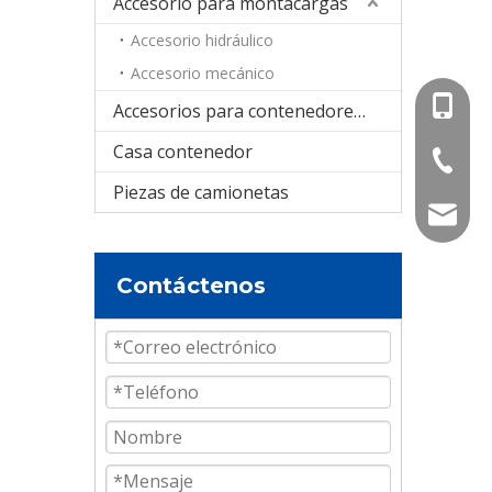
Accesorio para montacargas
Accesorio hidráulico
Accesorio mecánico
+86-15
Accesorios para contenedores cisterna
Casa contenedor
+86-536
Piezas de camionetas
info@e
Contáctenos