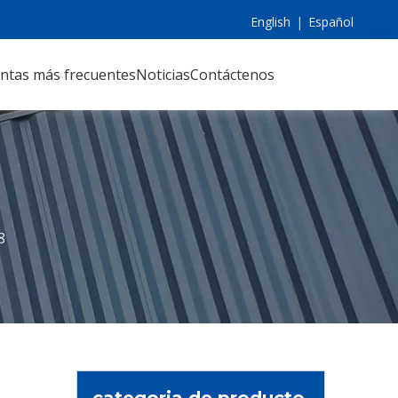
English
|
Español
ntas más frecuentes
Noticias
Contáctenos
8
categoria de producto