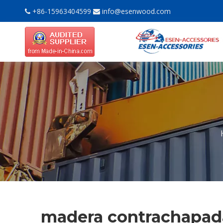
+86-15963404599
info@esenwood.com


madera contrachapad