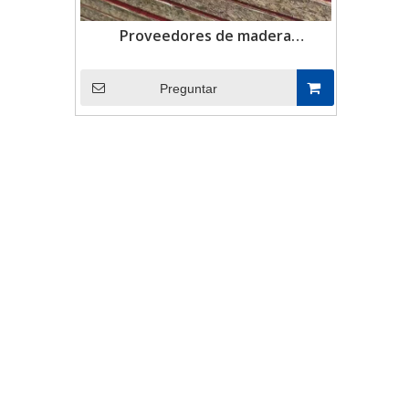
Proveedores de madera
contrachapada de bambú cerca de
mí
Preguntar