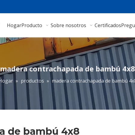
Hogar
Producto
Sobre nosotros
Certificados
Pregu
madera contrachapada de bambú 4x8
Hogar
»
productos
»
madera contrachapada de bambú 4x
a de bambú 4x8