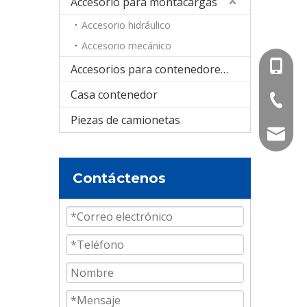
Accesorio para montacargas
Accesorio hidráulico
Accesorio mecánico
+86-15
Accesorios para contenedores cisterna
Casa contenedor
+86-536
Piezas de camionetas
info@e
Contáctenos