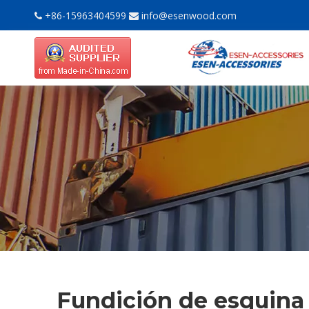
+86-15963404599
info@esenwood.com


Fundición de esquina