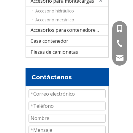
Accesorio para montacargas
Accesorio hidráulico
Accesorio mecánico
+86-15
Accesorios para contenedores cisterna
Casa contenedor
+86-536
Piezas de camionetas
info@e
Contáctenos