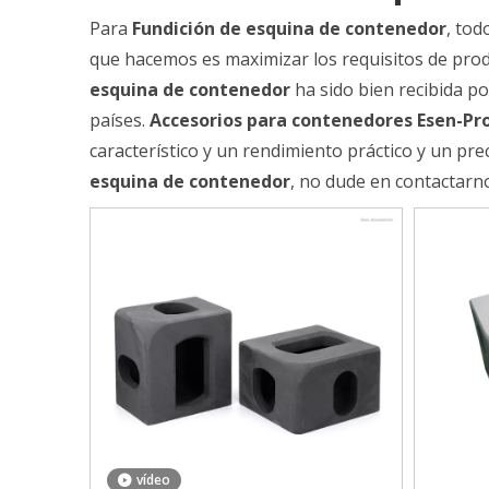
Para
Fundición de esquina de contenedor
, tod
que hacemos es maximizar los requisitos de produ
esquina de contenedor
ha sido bien recibida p
países.
Accesorios para contenedores Esen-Pr
característico y un rendimiento práctico y un p
esquina de contenedor
, no dude en contactarn
vídeo