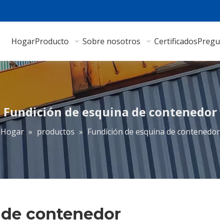
Hogar
Producto
Sobre nosotros
Certificados
Pregu
Fundición de esquina de contenedor
Hogar
»
productos
»
Fundición de esquina de contenedor
 de contenedor