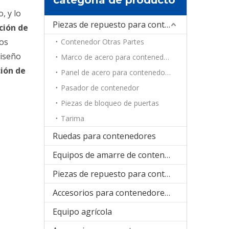
, y lo
Piezas de repuesto para contenedores
ción de
hos
Contenedor Otras Partes
diseño
Marco de acero para contenedores
ión de
Panel de acero para contenedores
Pasador de contenedor
Piezas de bloqueo de puertas
Tarima
Ruedas para contenedores
Equipos de amarre de contenedores
Piezas de repuesto para contenedores de refrigeración
Accesorios para contenedores plegables
Equipo agrícola