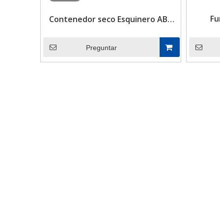
Fu
Contenedor seco Esquinero ABS
Certificado ISO 1161
Preguntar