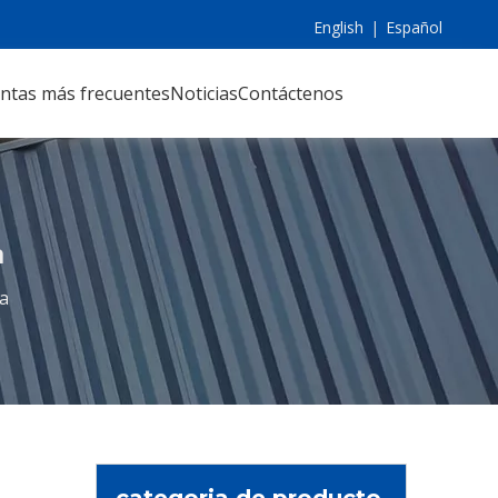
English
|
Español
ntas más frecuentes
Noticias
Contáctenos
a
a
categoria de producto