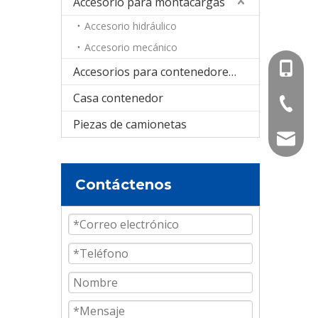
Accesorio para montacargas
Accesorio hidráulico
Accesorio mecánico
+86-15
Accesorios para contenedores cisterna
Casa contenedor
+86-536
Piezas de camionetas
info@e
Contáctenos