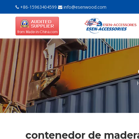
+86-15963404599
info@esenwood.com


contenedor de mader