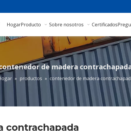
Hogar
Producto
Sobre nosotros
Certificados
Pregu
contenedor de madera contrachapad
Hogar
»
productos
»
contenedor de madera contrachapad
a contrachapada