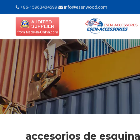
+86-15963404599
info@esenwood.com


accesorios de esquina