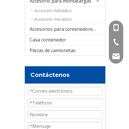
Accesorio para montacargas
Accesorio hidráulico
Accesorio mecánico
+86-15
Accesorios para contenedores cisterna
Casa contenedor
+86-536
Piezas de camionetas
info@e
Contáctenos