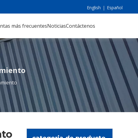
English
|
Español
ntas más frecuentes
Noticias
Contáctenos
amiento
amiento
nto
categoria de producto