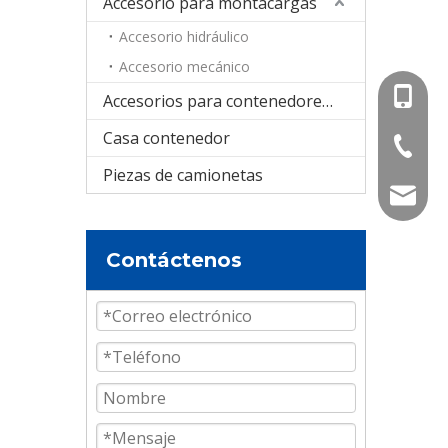
Accesorio para montacargas
Accesorio hidráulico
Accesorio mecánico
+86-15
Accesorios para contenedores cisterna
Casa contenedor
+86-536
Piezas de camionetas
info@e
Contáctenos