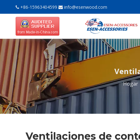
+86-15963404599
info@esenwood.com


Ventil
Hogar
Ventilaciones de con