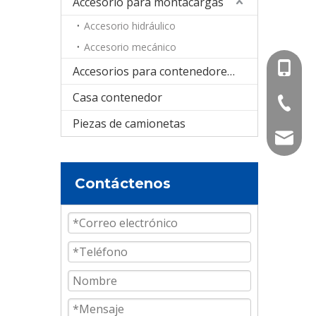
Accesorio para montacargas
Accesorio hidráulico
Accesorio mecánico
+86-15
Accesorios para contenedores cisterna
Casa contenedor
+86-536
Piezas de camionetas
info@e
Contáctenos