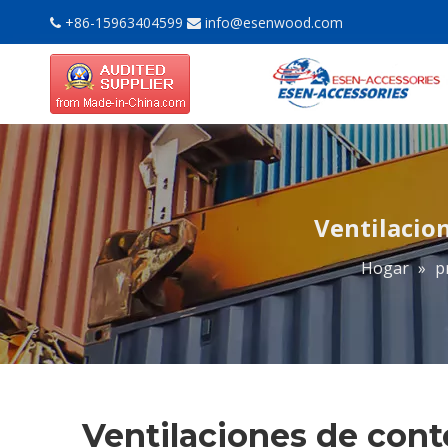
+86-15963404599
info@esenwood.com


Ventilacio
Hogar
»
p
Ventilaciones de cont