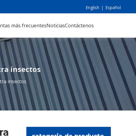
English
|
Español
ntas más frecuentes
Noticias
Contáctenos
ra insectos
tra insectos
ra
categoria de producto