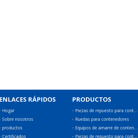
ENLACES RÁPIDOS
PRODUCTOS
Hogar
Piezas de repuesto para contenedores
Sobre nosotros
Ruedas para contenedores
productos
Equipos de amarre de contenedores
Certificados
Piezas de repuesto para contenedores de refrigeración