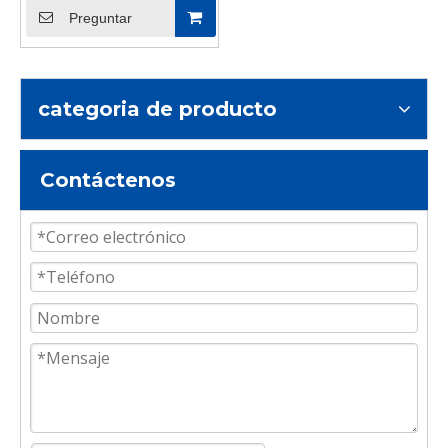
ISO Ruedas resistentes
Preguntar
para transporte de 3
toneladas
categoria de producto
Contáctenos