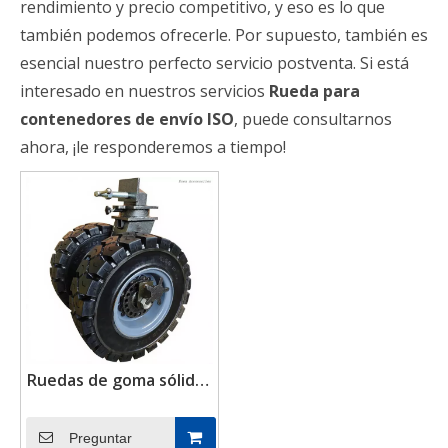
rendimiento y precio competitivo, y eso es lo que
también podemos ofrecerle. Por supuesto, también es
esencial nuestro perfecto servicio postventa. Si está
interesado en nuestros servicios
Rueda para
contenedores de envío ISO
, puede consultarnos
ahora, ¡le responderemos a tiempo!
Ruedas de goma sólidas
de las ruedas del
contenedor de envío
Preguntar
de la rueda doble