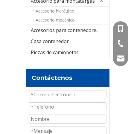
Accesorio para montacargas
Accesorio hidráulico
Accesorio mecánico
+86-15
Accesorios para contenedores cisterna
Casa contenedor
+86-536
Piezas de camionetas
info@e
Contáctenos