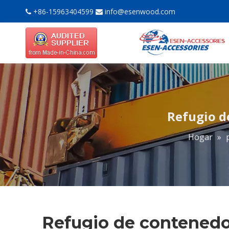
+86-15963404599
info@esenwood.com


Refugio d
Hogar
»
Refugio de contenedor