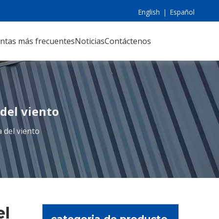
English
|
Español
ntas más frecuentes
Noticias
Contáctenos
del viento
 del viento
el
categoria de producto