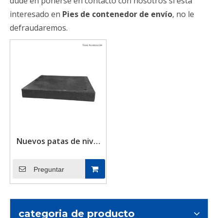
dude en ponerse en contacto con nosotros si está
interesado en
Pies de contenedor de envío
, no le
defraudaremos.
Nuevos patas de nivel
de soporte de
contenedor de envío
Preguntar
de 20 pies Pats
ajustables y kits de
losas de concreto
categoria de producto