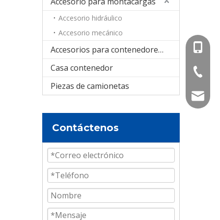
Accesorio para montacargas
Accesorio hidráulico
Accesorio mecánico
+86-15
Accesorios para contenedores cisterna
Casa contenedor
+86-536
Piezas de camionetas
info@e
Contáctenos