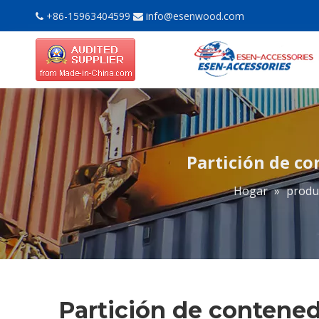
+86-15963404599
info@esenwood.com


Partición de c
Hogar
»
produ
Partición de contene