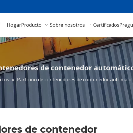
Hogar
Producto
Sobre nosotros
Certificados
Pregu
ontenedores de contenedor automátic
ctos
»
Partición de contenedores de contenedor automáti
dores de contenedor