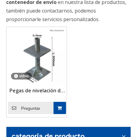
contenedor de envío
en nuestra lista de productos,
también puede contactarnos, podemos
proporcionarle servicios personalizados.
vídeo
Pegas de nivelación de
contenedores ISO de
servicio pesado para
Preguntar
contenedor de envío
categoria de producto