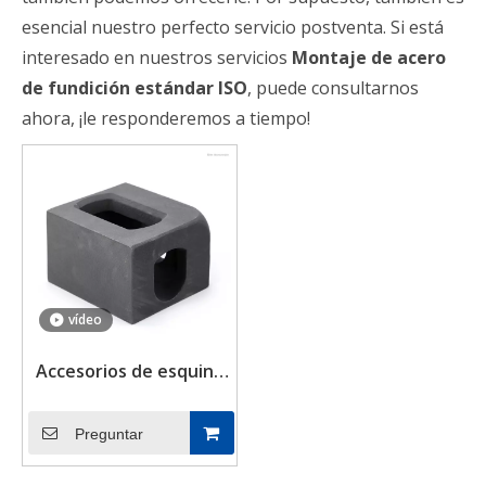
esencial nuestro perfecto servicio postventa. Si está
interesado en nuestros servicios
Montaje de acero
de fundición estándar ISO
, puede consultarnos
ahora, ¡le responderemos a tiempo!
vídeo
Accesorios de esquina
de fundición de
contenedores de acero
Preguntar
ISO para la venta