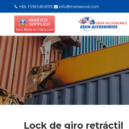
+86-15963404599
info@esenwood.com


Lock de giro retráctil