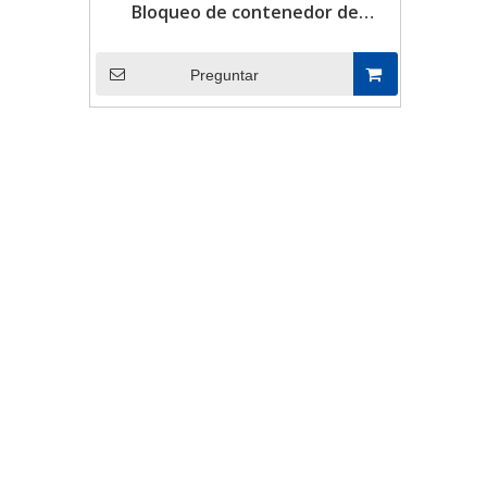
Bloqueo de contenedor de
contenedor de envío retráctil de
alta calidad para remolques para
Preguntar
remolques