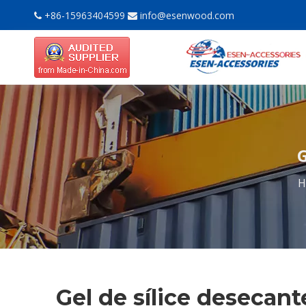
+86-15963404599
info@esenwood.com


G
H
Gel de sílice desecan