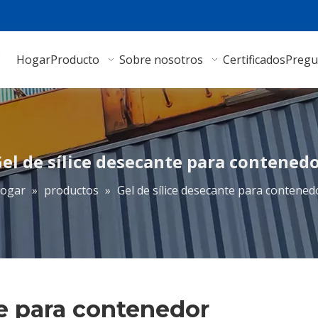
Hogar
Producto
Sobre nosotros
Certificados
Pregu
el de sílice desecante para contened
ogar
»
productos
»
Gel de sílice desecante para contened
te para contenedor