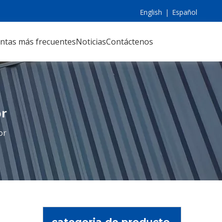
English
|
Español
ntas más frecuentes
Noticias
Contáctenos
or
or
categoria de producto