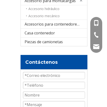
Accesorio para montacargas
Accesorio hidráulico
Accesorio mecánico
+86-15
Accesorios para contenedores cisterna
Casa contenedor
+86-536
Piezas de camionetas
info@e
Contáctenos