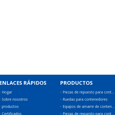
ENLACES RÁPIDOS
PRODUCTOS
Hogar
Piezas de repuesto para contenedores
Sobre nosotros
Ruedas para contenedores
productos
Equipos de amarre de contenedores
Certificados
Piezas de repuesto para contenedores de refrigeración