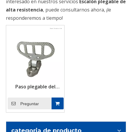
interesado en nuestros servicios
Escalón plegable de
alta resistencia
, puede consultarnos ahora, ¡le
responderemos a tiempo!
Paso plegable del
contenedor
antideslizante de acero
Preguntar
de fundición de alta
resistencia para
remolque de camión
categoria de producto