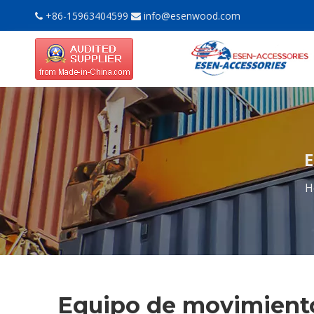
+86-15963404599
info@esenwood.com


E
H
Equipo de movimient