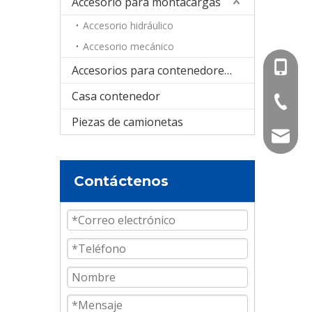
Accesorio para montacargas
Accesorio hidráulico
Accesorio mecánico
+86-15
Accesorios para contenedores cisterna
Casa contenedor
+86-536
Piezas de camionetas
info@e
Contáctenos