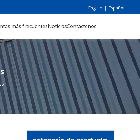
English
|
Español
ntas más frecuentes
Noticias
Contáctenos
es
es
categoria de producto