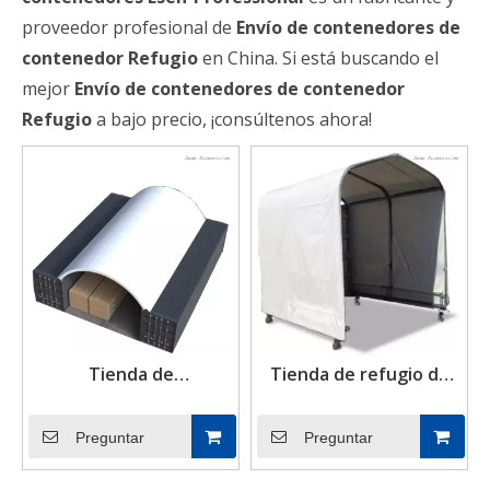
proveedor profesional de
Envío de contenedores de
contenedor Refugio
en China. Si está buscando el
mejor
Envío de contenedores de contenedor
Refugio
a bajo precio, ¡consúltenos ahora!
Tienda de
Tienda de refugio de
almacenamiento de
tormenta de
almacenamiento de
tormentas con dosel de
Preguntar
Preguntar
refugio para el
recipiente de acero de
contenedor de envío
alta calidad+PVC con