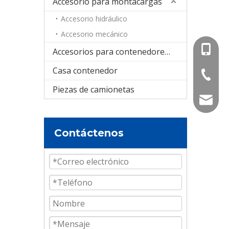
Accesorio para montacargas
Accesorio hidráulico
Accesorio mecánico
+86-15
Accesorios para contenedores cisterna
Casa contenedor
+86-536
Piezas de camionetas
info@e
Contáctenos