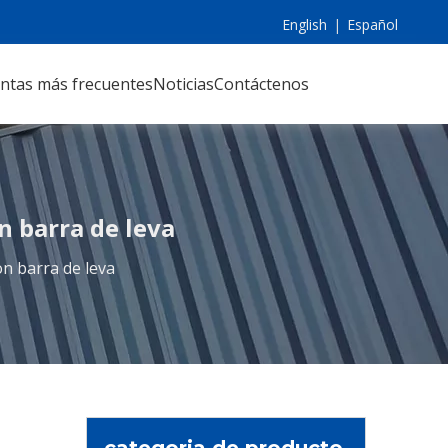
English
|
Español
ntas más frecuentes
Noticias
Contáctenos
n barra de leva
on barra de leva
categoria de producto