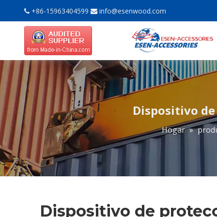
+86-15963404599
info@esenwood.com


Dispositivo de
Hogar
»
prod
Dispositivo de protec