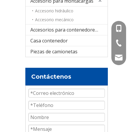
Accesorio para montacargas
Accesorio hidráulico
Accesorio mecánico
+86-15
Accesorios para contenedores cisterna
Casa contenedor
+86-536
Piezas de camionetas
info@e
Contáctenos