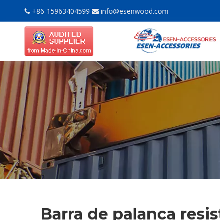
+86-15963404599
info@esenwood.com


Barra de palanca resi