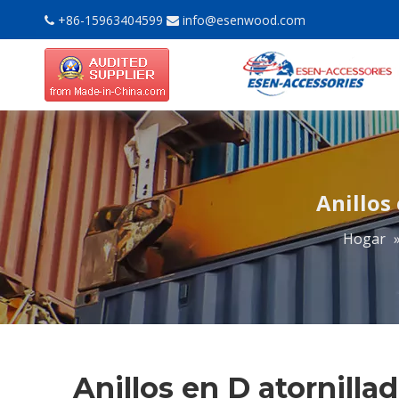
+86-15963404599
info@esenwood.com


Anillos
Hogar
Anillos en D atornill