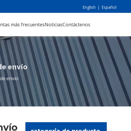
English
|
Español
ntas más frecuentes
Noticias
Contáctenos
de envío
 de envío
nvío
categoria de producto