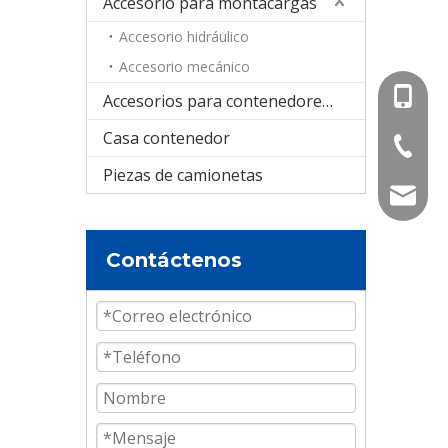
Accesorio para montacargas
Accesorio hidráulico
Accesorio mecánico
+86-15
Accesorios para contenedores cisterna
Casa contenedor
+86-536
Piezas de camionetas
info@e
Contáctenos