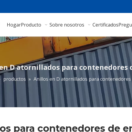
Hogar
Producto
Sobre nosotros
Certificados
Pregu
 en D atornillados para contenedores 
»
productos
»
Anillos en D atornillados para contenedores
ados para contenedores de e