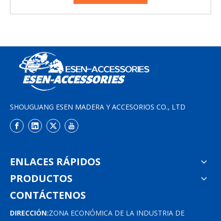
SHOUGUANG ESEN MADERA Y ACCESORIOS CO., LTD
ENLACES RÁPIDOS
PRODUCTOS
CONTÁCTENOS
DIRECCIÓN:
ZONA ECONÓMICA DE LA INDUSTRIA DE