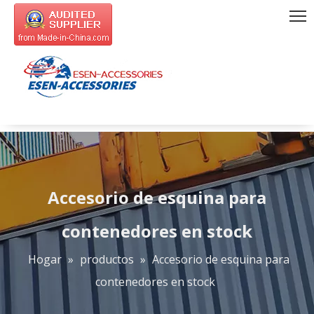
Accesorio de esquina para
contenedores en stock
Hogar
»
productos
»
Accesorio de esquina para
contenedores en stock