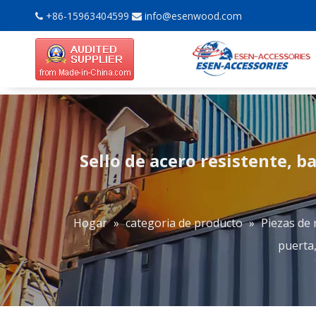
+86-15963404599
info@esenwood.com


Sello de acero resistente, b
Hogar
»
categoria de producto
»
Piezas de
puerta,