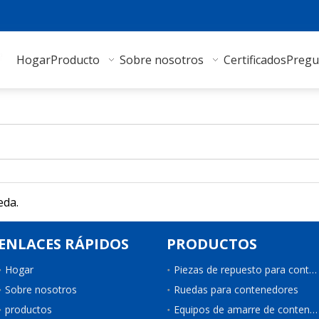
Hogar
Producto
Sobre nosotros
Certificados
Pregu
eda.
ENLACES RÁPIDOS
PRODUCTOS
Hogar
Piezas de repuesto para contenedores
Sobre nosotros
Ruedas para contenedores
productos
Equipos de amarre de contenedores