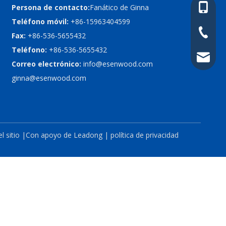
+86-15
Persona de contacto:
Fanático de Ginna
Teléfono móvil:
+86-15963404599
+86-536
Fax:
+86-536-5655432
Teléfono:
+86-536-5655432
info@e
Correo electrónico:
info@esenwood.com
ginna@esenwood.com
 sitio
|Con apoyo de
Leadong
|
política de privacidad