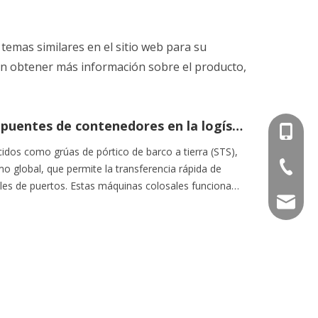
emas similares en el sitio web para su
 en obtener más información sobre el producto,
El papel crítico de los códigos de puentes de contenedores en la logística marítima moderna
+86-15
dos como grúas de pórtico de barco a tierra (STS),
+86-536
o global, que permite la transferencia rápida de
es de puertos. Estas máquinas colosales funcionan
info@e
 toneladas diarias mientras se aseguran de Worke